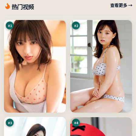
冷
寒
查看更多 →
热门视频
月
锋
剧
信
97
97
场
号
万
万
#
1
#
2
南
雪
渡
线
引
远
97
95
擎
征
万
万
#
3
#
4