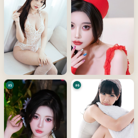
飓
热
风
血
追
代
95
94
踪
码
万
万
#
5
#
6