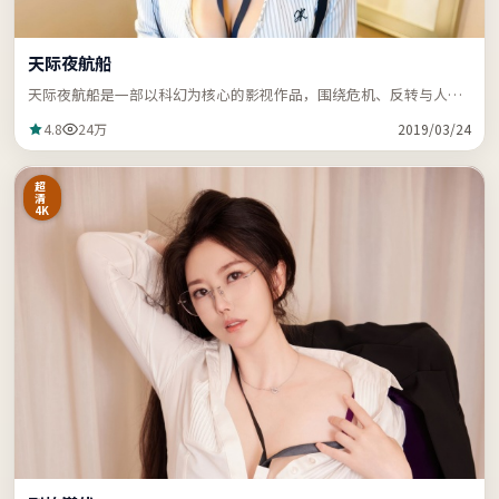
天际夜航船
天际夜航船是一部以科幻为核心的影视作品，围绕危机、反转与人物
成长展开，节奏紧凑，支持站内关键词「ZZRDER」检索。
4.8
24万
2019/03/24
超
清
4K