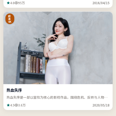
4.6
95万
2016/04/15
超
清
4K
热血失序
热血失序是一部以冒险为核心的影视作品，围绕危机、反转与人物成
长展开，节奏紧凑，支持站内关键词「ZZRDER」检索。
4.5
3.6万
2020/05/18