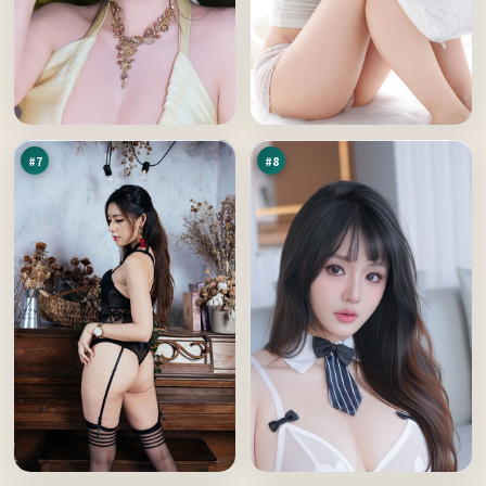
逆
银
光
翼
边
默
94
92
界
示
万
万
录
#
7
#
8
零
最
号
后
代
来
92
90
码
信
万
万