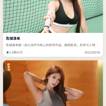
危城清单
危城清单是一部以动作为核心的影视作品，围绕危机、反转与人物成
长展开，节奏紧凑，支持站内关键词「ZZRDER」检索。
5.0
50万
2022/09/30
超
清
4K