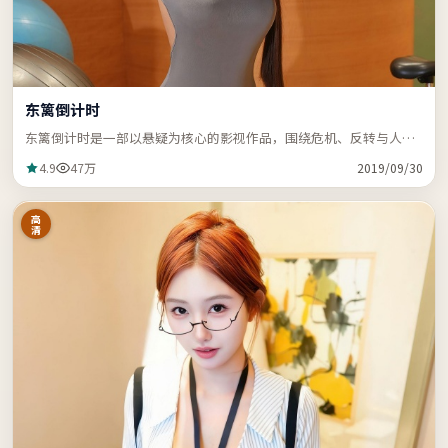
东篱倒计时
东篱倒计时是一部以悬疑为核心的影视作品，围绕危机、反转与人物
成长展开，节奏紧凑，支持站内关键词「ZZRDER」检索。
4.9
47万
2019/09/30
高
清