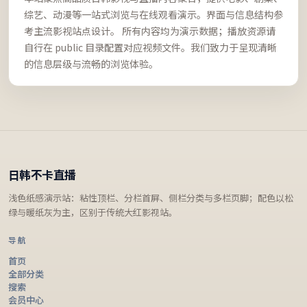
综艺、动漫等一站式浏览与在线观看演示。界面与信息结构参
考主流影视站点设计。 所有内容均为演示数据；播放资源请
自行在 public 目录配置对应视频文件。我们致力于呈现清晰
的信息层级与流畅的浏览体验。
日韩不卡直播
浅色纸感演示站：粘性顶栏、分栏首屏、侧栏分类与多栏页脚；配色以松
绿与暖纸灰为主，区别于传统大红影视站。
导航
首页
全部分类
搜索
会员中心